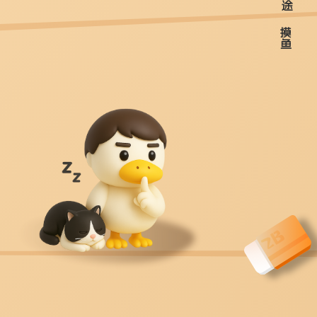
途
摸
鱼