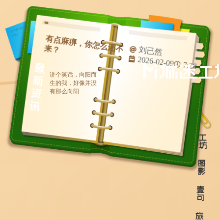
有
点
麻
痹
，
你
怎
么
还
不来
？
刘已然
2026-02-09
7:28
讲个笑话，向阳而
生的我，好像并没
有那么向阳
工
坊
图
影
壹
句
旅