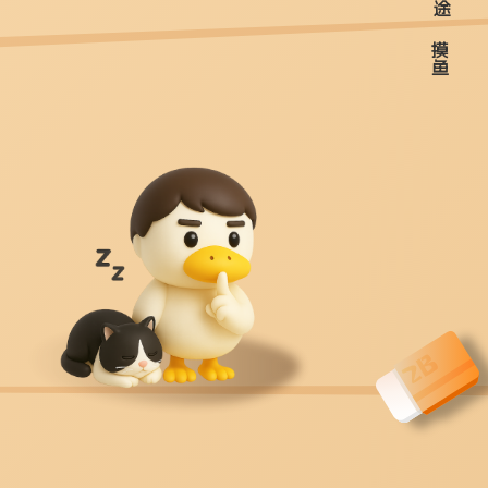
途
摸
鱼