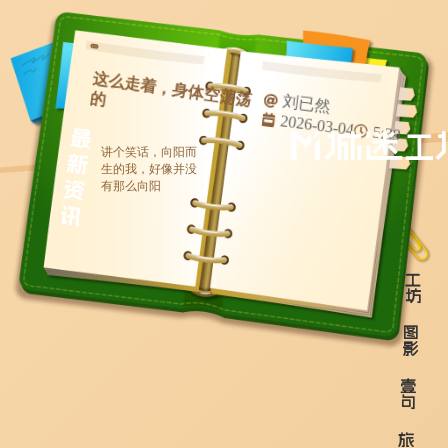
这
么
走
着
，
身
体
空
荡
荡的
刘已然
2026-03-04
5:39
讲个笑话，向阳而
生的我，好像并没
有那么向阳
工
坊
图
影
壹
句
旅