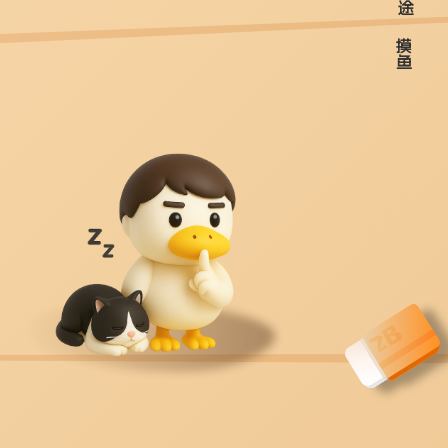
途
摸
鱼