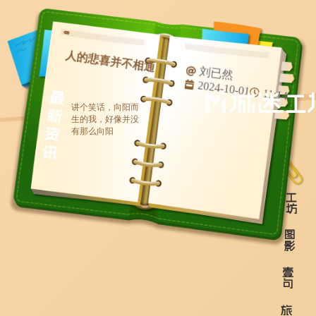
人的悲喜并不相通
刘已然
2024-10-01
11:14
讲个笑话，向阳而
生的我，好像并没
有那么向阳
工
坊
图
影
壹
句
旅